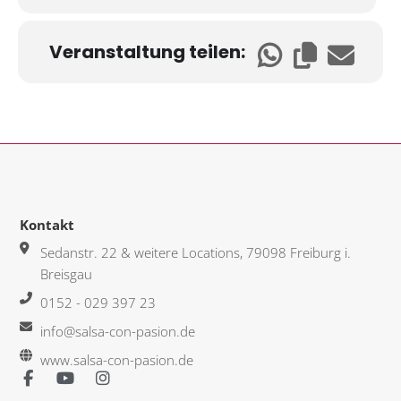
Veranstaltung teilen:
Kontakt
Sedanstr. 22 & weitere Locations, 79098 Freiburg i.
Breisgau
0152 - 029 397 23
info@salsa-con-pasion.de
www.salsa-con-pasion.de
F
Y
I
a
o
n