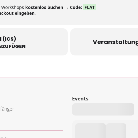
e Workshops
kostenlos buchen → Code:
FLAT
eckout eingeben
.
 (ICS)
Veranstaltung 
INZUFÜGEN
Events
fänger
ein