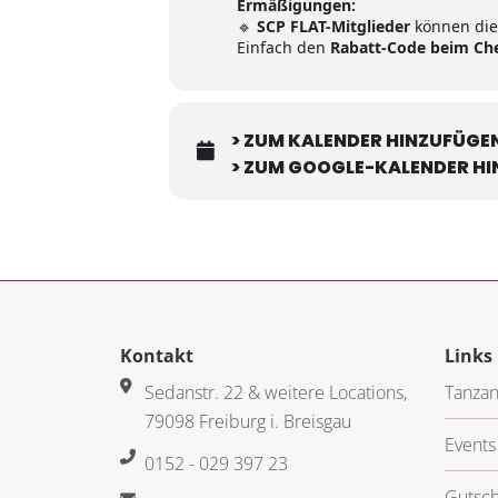
Ermäßigungen:
🔹
SCP FLAT-Mitglieder
können di
Einfach den
Rabatt-Code beim Ch
> ZUM KALENDER HINZUFÜGEN
> ZUM GOOGLE-KALENDER H
Kontakt
Links
Sedanstr. 22 & weitere Locations,
Tanzan
79098 Freiburg i. Breisgau
Events
0152 - 029 397 23
Gutsch