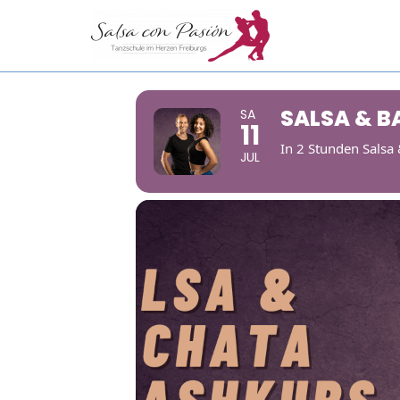
Zum
Inhalt
springen
SALSA & 
SA
11
In 2 Stunden Salsa
JUL