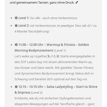
und gemeinsamem Tanzen, ganz ohne Druck. 💕
–
🔵
Level 1:
Für alle – auch ohne Vorkenntnisse
🟢
Level 2:
mit Vorkenntnissen im jeweiligen Tanz (ab A2 / ca.
4 Monate Tanzerfahrung)
🔵
11:00 – 12:00 Uhr – Warmup & Fitness – Golden
Morning Bodymovement
(Level 1)
Let’s wake up together🕺🎉💪🏽 Starte energiegeladen in
den SCP Ladies Day mit einem aktivierenden Warm-up,
das Körper und Geist weckt. Mit gezielter Tänzer-Fitness
und dynamischem Bodymovement bringt Selina dich in
Schwung und bereitet dich optimal auf den Tag vor.
🟢 12:15 – 13:15 Uhr – Salsa Ladystyling – Start to Shine
& Impress
(Level 2)
Entdecke, wie du mit einfachen Stylingelementen und
eleganten Bewegungen auf der Tanzfläche glänzt – ganz