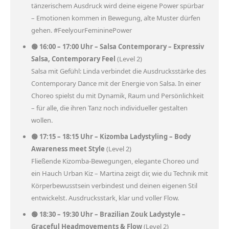
tänzerischem Ausdruck wird deine eigene Power spürbar
– Emotionen kommen in Bewegung, alte Muster dürfen
gehen. #FeelyourFemininePower
🟢 16:00 – 17:00 Uhr – Salsa Contemporary – Expressiv
Salsa, Contemporary Feel
(Level 2)
Salsa mit Gefühl: Linda verbindet die Ausdrucksstärke des
Contemporary Dance mit der Energie von Salsa. In einer
Choreo spielst du mit Dynamik, Raum und Persönlichkeit
– für alle, die ihren Tanz noch individueller gestalten
wollen.
🟢 17:15 – 18:15 Uhr – Kizomba Ladystyling – Body
Awareness meet Style
(Level 2)
Fließende Kizomba-Bewegungen, elegante Choreo und
ein Hauch Urban Kiz – Martina zeigt dir, wie du Technik mit
Körperbewusstsein verbindest und deinen eigenen Stil
entwickelst. Ausdrucksstark, klar und voller Flow.
🟢 18:30 – 19:30 Uhr – Brazilian Zouk Ladystyle –
Graceful Headmovements & Flow
(Level 2)