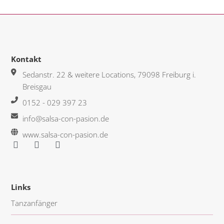
Kontakt
Sedanstr. 22 & weitere Locations, 79098 Freiburg i.
Breisgau
0152 - 029 397 23
info@salsa-con-pasion.de
www.salsa-con-pasion.de
F
Y
I
a
o
n
c
u
s
e
t
t
b
u
a
Links
o
b
g
o
e
r
Tanzanfänger
k
a
-
m