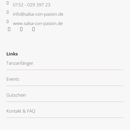
0152 - 029 397 23
info@salsa-con-pasion.de
www.salsa-con-pasion.de
F
Y
I
a
o
n
c
u
s
e
t
t
b
u
a
Links
o
b
g
o
e
r
Tanzanfänger
k
a
-
m
f
Events
Gutschein
Kontakt & FAQ