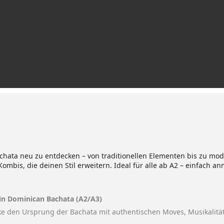
 Bachata neu zu entdecken – von traditionellen Elementen bis zu m
ombis, die deinen Stil erweitern. Ideal für alle ab A2 – einfach an
 in Dominican Bachata (A2/A3)
ke den Ursprung der Bachata mit authentischen Moves, Musikalitä