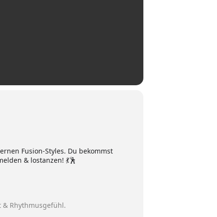
odernen Fusion-Styles. Du bekommst
melden & lostanzen! 💃🕺
t & Rhythmusgefühl.