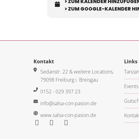
> ZUM KALENDER HINZUFÜGEN
> ZUM GOOGLE-KALENDER H
Kontakt
Links
Sedanstr. 22 & weitere Locations,
Tanzan
79098 Freiburg i. Breisgau
Events
0152 - 029 397 23
Gutsch
info@salsa-con-pasion.de
www.salsa-con-pasion.de
Kontak
F
Y
I
a
o
n
c
u
s